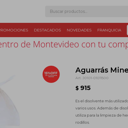
PROMOCIONES
DESTACADOS
NOVEDADES
FRANQUICIA
Aguarrás Miner
J0101-01011500
915
$
Es el disolvente más utiliza
varios usos. Además de disol
utiliza para la limpieza de 
rodillos.