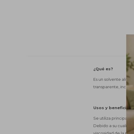
¿Qué es?
Es un solvente alifát
transparente, incolor
Usos y beneficios
Se utiliza principalm
Debido a su cualidad
viscosidad de la pint