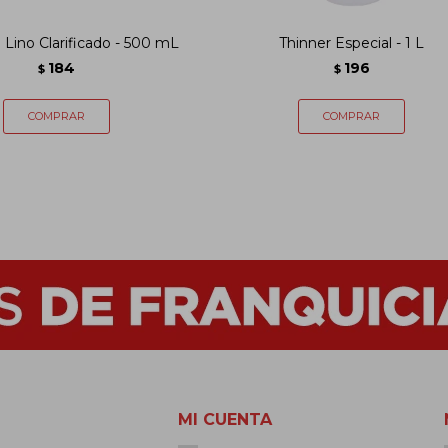
 Lino Clarificado - 500 mL
Thinner Especial - 1 L
184
196
$
$
MI CUENTA