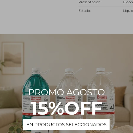
Presentación
Bidón
Estado
Líqui
Descripción
ico derivado de la destilación del petróleo crudo. Es un líquido insolub
o, volátil y aromático. Presenta la ventaja de no deteriorarse con el 
ente en la dilución de pinturas sintéticas como óleos, barnices, esmalte
 de evaporarse, permite una buena terminación de la pintura utilizada
ura, es necesario disolver aguarrás mineral hasta conseguir la viscosi