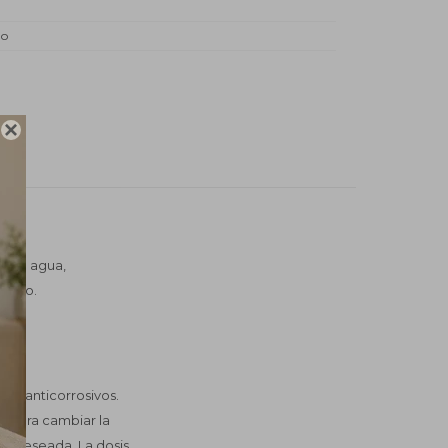
do

le en agua,
tiempo.
s y anticorrosivos.
. Para cambiar la
dad deseada. La dosis