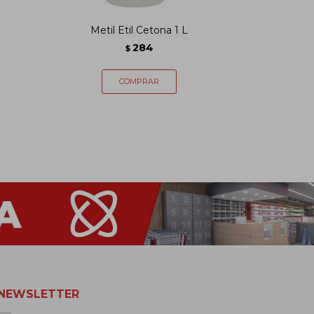
Metil Etil Cetona 1 L
Agu
284
$
NEWSLETTER