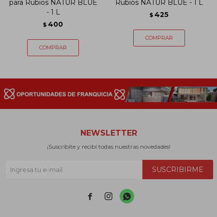
para Rubios NATUR BLUE
Rubios NATUR BLUE - 1 L
- 1 L
425
$
400
$
NEWSLETTER
¡Suscribite y recibí todas nuestras novedades!
SUSCRIBIRME


