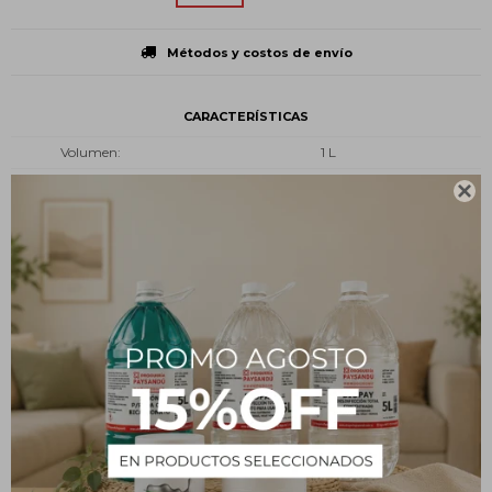
Métodos y costos de envío
CARACTERÍSTICAS
Volumen
1 L
Presentación
Botella plástica

Tipo
Uso personal
Descripción
Formulado a base de manteca de cacao al 3%, que repara y
nutre los cabellos sensibilizados, secos y con frizz gracias a su alta
concentración de cacao y siliconas especiales.