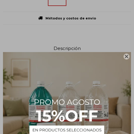
Métodos y costos de envío
Descripción

Modo de uso:
Aplicar sobre la zona depilada y distribuir con la mano de forma
homogénea.
Agitar antes de usar
Precauciones:
Almacenar en lugar fresco y seco, protegido de la luz.
Mantener fuera del alcance de los niños.