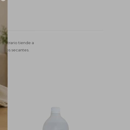
l contrario tiende a
 menos secantes.