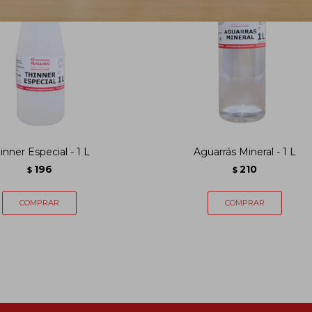
inner Especial - 1 L
Aguarrás Mineral - 1 L
196
210
$
$