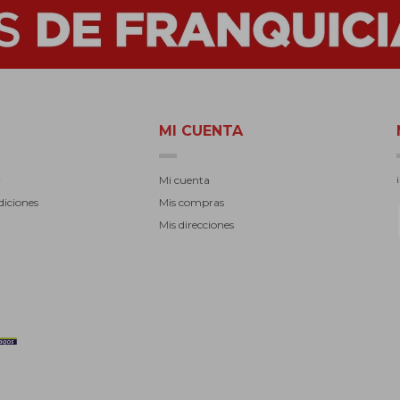
MI CUENTA
r
Mi cuenta
diciones
Mis compras
Mis direcciones