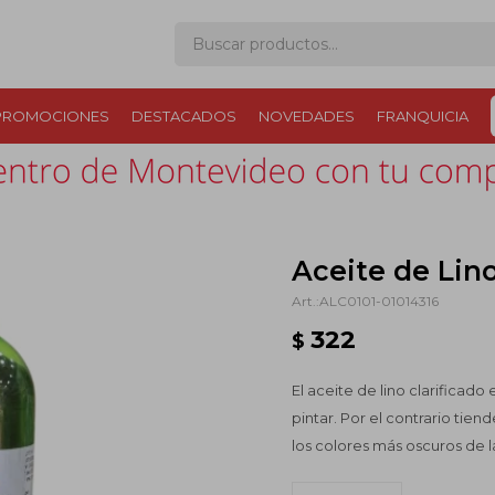
PROMOCIONES
DESTACADOS
NOVEDADES
FRANQUICIA
Aceite de Lino 
ALC0101-01014316
322
$
El aceite de lino clarificado
pintar. Por el contrario tien
los colores más oscuros de l