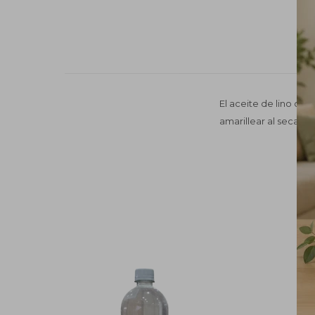
El aceite de lino clar
amarillear al secarse