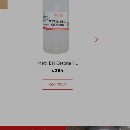
Metil Etil Cetona 1 L
Agu
284
$