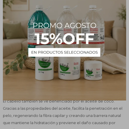
El aceite de coco, de origen natural, contiene grasas saturadas
con triglicéridos de cadena media altamente beneficiosos para la
salud.
Usos y beneficios
El aceite de coco es un maravilloso cosmético natural. Ayuda a
hidratar y proteger nuestra piel y cabello gracias a su alto
contenido de vitamina E.
También es muy efectivo para utilizarlo como crema facial en la
noche ya que le devuelve a la piel su luminosidad natural.
El cabello también se ve beneficiado por el aceite de coco.
Gracias a las propiedades del aceite, facilita la penetración en el
pelo, regenerando la fibra capilar y creando una barrera natural
que mantiene la hidratación y previene el daño causado por