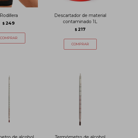
Rodillera
Descartador de material
contaminado 1L
249
$
217
$
etro de alcohol
Termómetro de alcohol