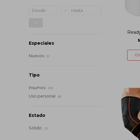
OK
Ready
$
Especiales
Nuevos
(1)
Tipo
Insumos
(49)
Uso personal
(8)
Estado
Sólido
(2)