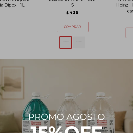
a Dipex - 1L
S
Heinz H
es
436
$
ro de alcohol
Agitador Vortex 0-
Glutaral