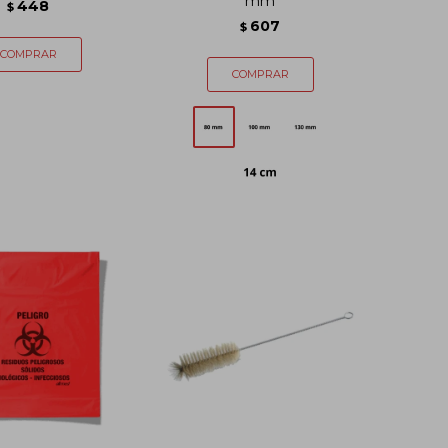
mm
448
$
607
$