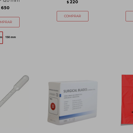
o - 120 mm
220
$
650