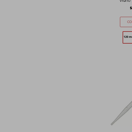
vidri
$