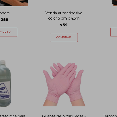
odera
Venda autoadhesiva
color 5 cm x 4.5m
289
59
$
ratolítica para
Guante de Nitrilo Rosa -
Termóm