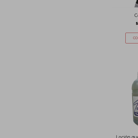
C
$
Loción que