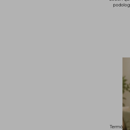
podologí
Termómet