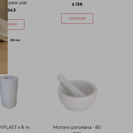
nto para usar
136
$
1.243
$
YPLAST x 8 m
Mortero porcelana - 80