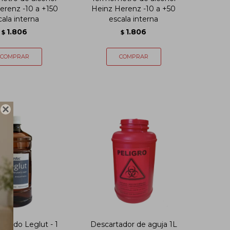
erenz -10 a +150
Heinz Herenz -10 a +50
cala interna
escala interna
1.806
1.806
$
$

dehido Leglut - 1
Descartador de aguja 1L