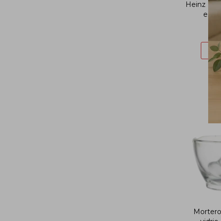
Heinz Her
escal
$
Mortero