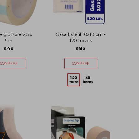
ergic Pore 2,5 x
Gasa Estéril 10x10 cm -
9m
120 trozos
49
86
$
$