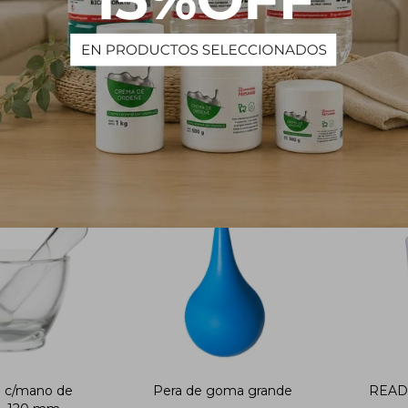
enz -10 a +110
3000rpm (MAX 50ML)
L pro
a interna
1.806
 c/mano de
Pera de goma grande
READ