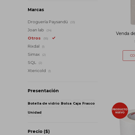
Marcas
Droguería Paysandú
(33)
Joan lab
(34)
Venda d
Otros
(95)
Rixdal
(1)
Simax
(2)
SQL
(2)
Xtericold
(1)
Presentación
Botella de vidrio
Bolsa
Caja
Frasco
Unidad
Precio
($)