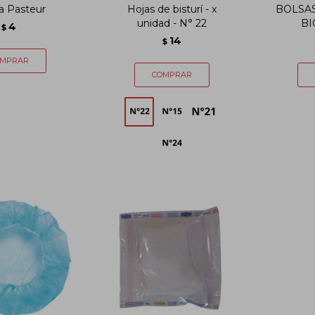
a Pasteur
Hojas de bisturí - x
BOLSAS
unidad - N° 22
BI
4
$
14
$