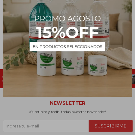
Removedor para pisos de
madera y cerámica Power
Clean 1L
369
$
NEWSLETTER
¡Suscribite y recibí todas nuestras novedades!
SUSCRIBIRME