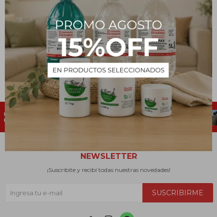
Mortero con mano
Embudo vastago corto -
250 mm
7.854
$
4.306
$
NEWSLETTER
¡Suscribite y recibí todas nuestras novedades!
SUSCRIBIRME