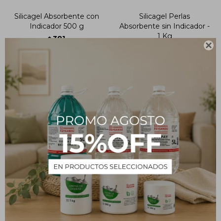
Silicagel Absorbente con
Silicagel Perlas
Indicador 500 g
Absorbente sin Indicador -
1 Kg
381
$

556
$
Bentonita 1 Kg