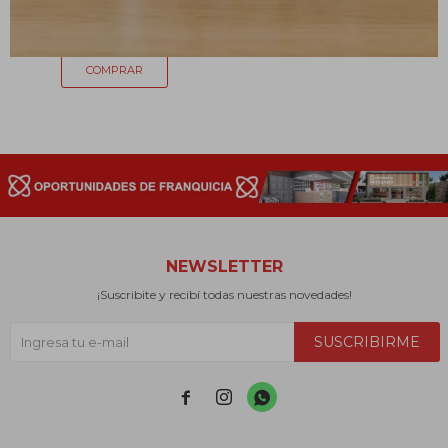
94
$
NEWSLETTER
¡Suscribite y recibí todas nuestras novedades!
SUSCRIBIRME


