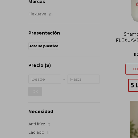
Marcas
Flexuave
(2)
Presentación
Shamp
FLEXUAVE 
Botella plástica
$
Precio
($)
OK
Necesidad
Anti frizz
(1)
Laciado
(1)