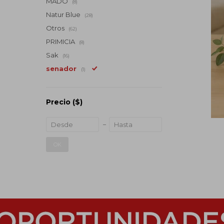
MADÓ
(8)
Natur Blue
(28)
Otros
(62)
PRIMICIA
(8)
Sak
(16)
senador
(1)
Precio
($)
OK