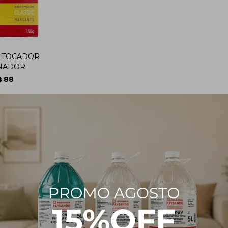
 TOCADOR
NADOR
88
$