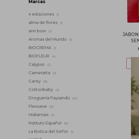
Marcas
4 estaciones
(1)
alma de flores
(1)
ann bow
(3)
JABON
Aromas del Mundo
(1)
SE
BIOCREMA
(1)
BIOFLEUR
(4)
Calypso
(2)
Cameratta
(3)
Carey
(18)
Cottonbaby
(4)
Droguería Paysandú
(62)
Flexuave
(10)
Hidramais
(3)
Instituto Español
(10)
La Botica del Señor
(1)