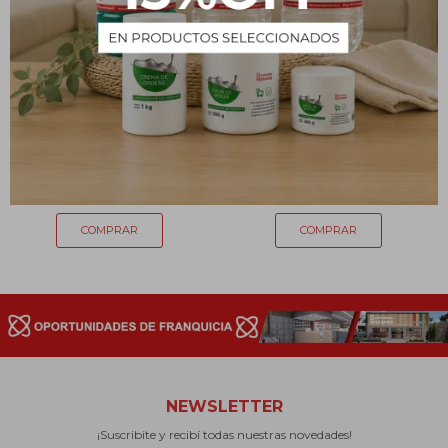
Cloruro de sodio USP - 250
Polvo para hornear Hornex
g
240g
96
98
$
$
NEWSLETTER
¡Suscribite y recibí todas nuestras novedades!