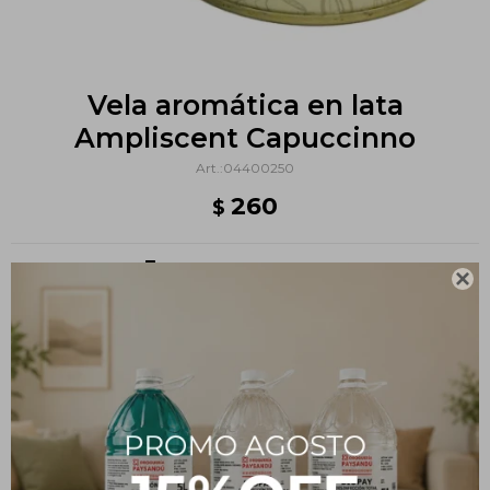
Vela aromática en lata
Ampliscent Capuccinno
04400250
260
$
Métodos y costos de envío

PRODUCTOS QUE TE PUEDEN INTERESAR