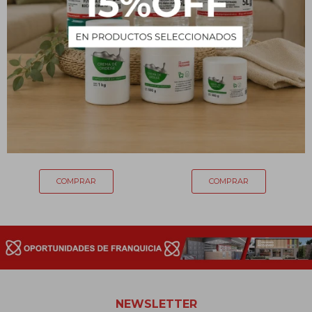
Vela aromática en lata
Vela aromática en lata
Ampliscent Fruit Splash
Ampliscent Citronella
260
260
$
$
NEWSLETTER