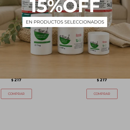
TA CAREY KIT SUPER
TINTA CAREY KIT RUBIO EX
TE CENIZA INT Nº 1211
CLARO CENIZA INT Nº 101
217
217
$
$