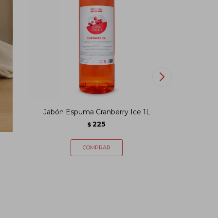
T
Jabón Espuma Cranberry Ice 1L
Jabó
1
225
$