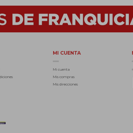
MI CUENTA
r
Mi cuenta
diciones
Mis compras
Mis direcciones