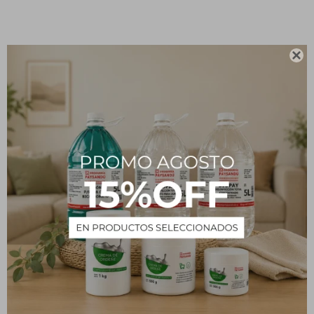
Descripción

Es indicado específicamente para antes y después de la planchita
así como para proteger de agentes externos como viento, sol y
humedad.
Restaura la estructura natural del cabello. Revitaliza las puntas
quebradizas y florecidas. Resiste altas temperaturas, es ideal para
aplicar antes de usar planchita o secador.
PRODUCTOS QUE TE PUEDEN INTERESAR