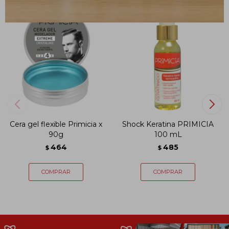
Cera gel flexible Primicia x
Shock Keratina PRIMICIA
90g
100 mL
464
485
$
$