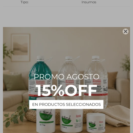
Tipo
Insumos
Descripción

Está diseñado con un borde biselado que hace que sea más fácil
de deslizar y maniobrar a lo largo de la superficie de la piscina,
mientras que proporciona una potencia adicional de recogida
para una limpieza más rápida y fácil de la piscina, lo que te ahorra
tiempo de limpieza y esfuerzo.
Seguro, fácil de usar: el marco de plástico duradero es seguro
para su uso en todos los tipos de piscinas y no estropeará los
revestimientos de la piscina.