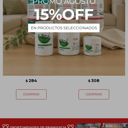
Metil Etil Cetona 1 L
Pilas Duracell AA x 4
284
308
$
$