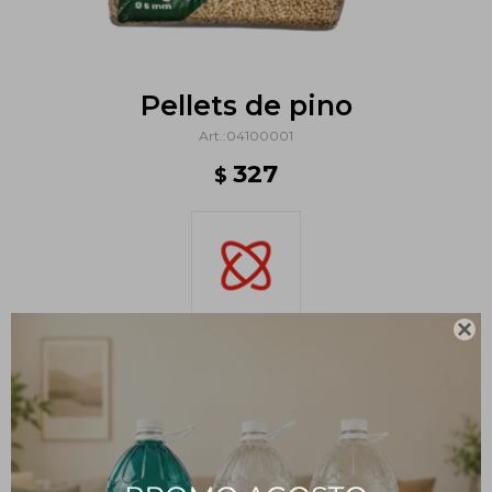
Pellets de pino
04100001
327
$

Métodos y costos de envío
PRODUCTOS QUE TE PUEDEN INTERESAR