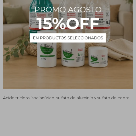
Mantenimiento:
- Con el pH del agua ajustado, colocar en el dispensador 1 o 2
pastillas de Mini Multiacción por cada 10 m3 de agua, poner en
funcionamiento el equipo de filtración para que se disuelva el
producto. Esto se hace diariamente. Es imprescindible filtrar
diariamente el agua de la piscina.
El tratamiento inicial se deberá repetir cada vez que se note falta
de transparencia en el agua.
El cloro residual libre deberá situarse entre 0,5 - 2 mg/L.
Composición:
Ácido tricloro isocianúrico, sulfato de aluminio y sulfato de cobre.