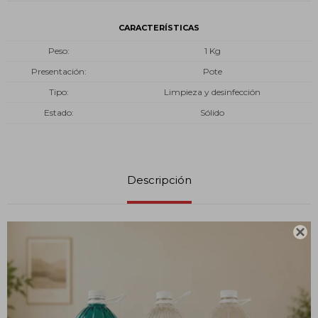
CARACTERÍSTICAS
Peso
1 Kg
Presentación
Pote
Tipo
Limpieza y desinfección
Estado
Sólido
Descripción

Modo de uso:
Tratamiento inicial (supercloración):
- Añadir 10 pastillas por cada 10 m3 de agua.
- Luego de 2 horas, ajustar el pH a 7,2 - 7,6.ç