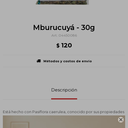
Mburucuyá - 30g
04450086
120
$
Métodos y costos de envío
Descripción
Está hecho con Pasiflora caerulea, conocido por sus propiedades
tranquilizantes. Este té es ideal para quienes buscan aliviar la

ansiedad, combatir el insomnio y reducir las palpitaciones