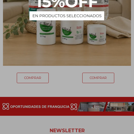
Latas aromáticas x 4
Incienso orgánico ULLAS
unidades
Vainilla 25g
129
136
$
$
NEWSLETTER