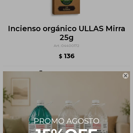
Incienso orgánico ULLAS Mirra
25g
04400172
136
$
Métodos y costos de envío

PRODUCTOS QUE TE PUEDEN INTERESAR