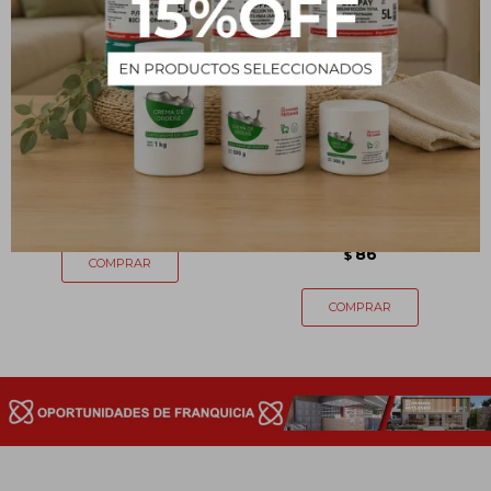
Jabón de glicerina 100g
Papel Higiénico
CAMERATTA Doble Hoja
84
$
30 m - x 4
86
$