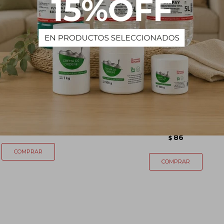
a dosificadora chica
PAPEL ALUMINIO BOMPA
30X7.5 MTS
51
$
86
$