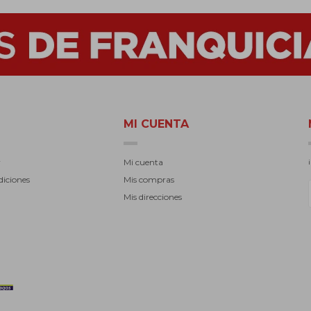
MI CUENTA
r
Mi cuenta
diciones
Mis compras
Mis direcciones