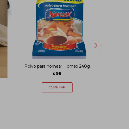
CK
Polvo para hornear Hornex 240g
Papel para
98
$