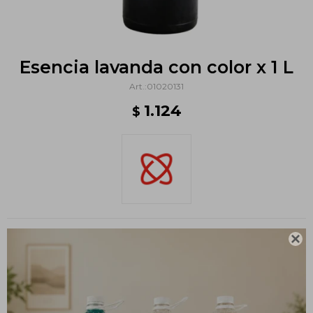
Esencia lavanda con color x 1 L
01020131
1.124
$
Métodos y costos de envío

CARACTERÍSTICAS
Volumen
1 L