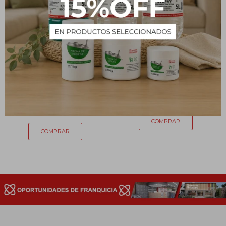
Ablandador de cutículas -
Quita Esmalte - 100 ml
100 mL
75
$
71
$