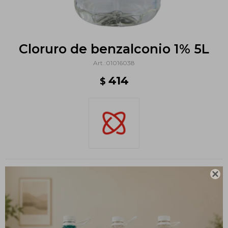
Cloruro de benzalconio 1% 5L
01016038
414
$
Métodos y costos de envío

CARACTERÍSTICAS
Volumen
5 L