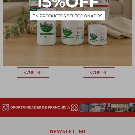
Cola vinílica Novo 100g
La Gotita 2 mL
83
141
$
$
NEWSLETTER