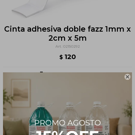
Cinta adhesiva doble fazz 1mm x
2cm x 5m
02150292
120
$
Métodos y costos de envío

PRODUCTOS QUE TE PUEDEN INTERESAR