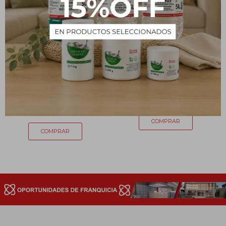
Gel de ducha MADO
Crema con Aloe - 500 mL
Peonia Rosada - 990 mL
227
$
227
$