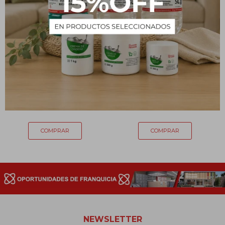
GILLETTE VENUS SIMPLY
Papel higiénico Sak 16
X UNIDAD
rollos de 30 metros
133
135
$
$
NEWSLETTER