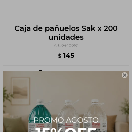
Caja de pañuelos Sak x 200
unidades
04400161
145
$
Métodos y costos de envío

PRODUCTOS QUE TE PUEDEN INTERESAR