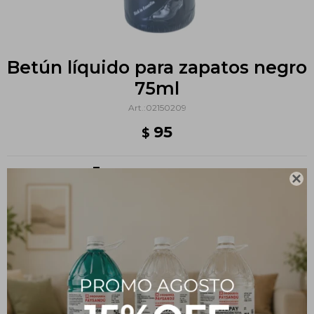
Betún líquido para zapatos negro
75ml
02150209
95
$
Métodos y costos de envío

PRODUCTOS QUE TE PUEDEN INTERESAR