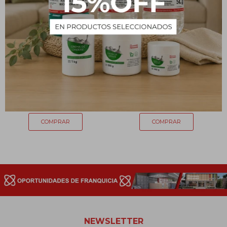
Disolvente - 100 mL
Bentonita 1 Kg
85
94
$
$
NEWSLETTER