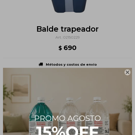
Balde trapeador
02150229
690
$
Métodos y costos de envío

PRODUCTOS QUE TE PUEDEN INTERESAR