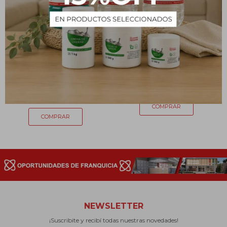
Balde negro de obra con
Balde con pico 14L
asa plástica
190
$
107
$
NEWSLETTER
¡Suscribite y recibí todas nuestras novedades!