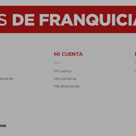
MI CUENTA
r
Mi cuenta
diciones
Mis compras
Mis direcciones