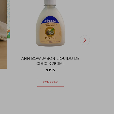
ANN BOW JABON LIQUIDO DE
Jabón p
COCO X 280ML
neut
195
$