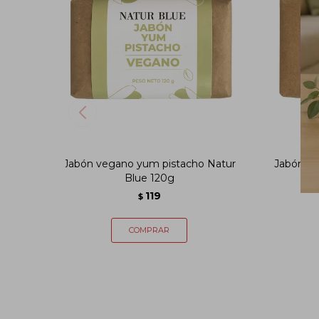
Jabón vegano yum pistacho Natur
Jabón ve
Blue 120g
119
$