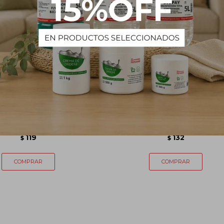
gano verbena Natur Blue
ANN BOW BABY JABON
120g
GLICERINA
119
132
$
$