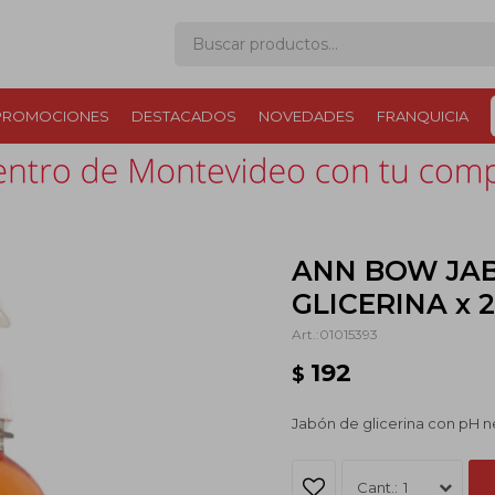
PROMOCIONES
DESTACADOS
NOVEDADES
FRANQUICIA
ANN BOW JAB
GLICERINA x 
01015393
192
$
Jabón de glicerina con pH n
1