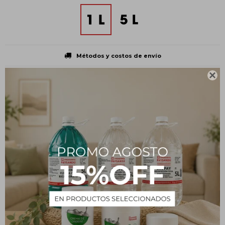
Métodos y costos de envío

CARACTERÍSTICAS
Presentación
Botella plástica
Tipo
Insumos
Estado
Líquido
Descripción
Agua para Baterías