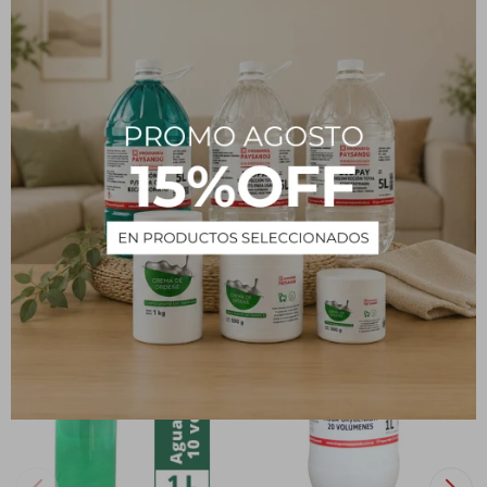
CARACTERÍSTICAS
Volumen
1 L
Presentación
Botella plástica
Tipo
Insumos
Estado
Líquido
PRODUCTOS QUE TE PUEDEN INTERESAR