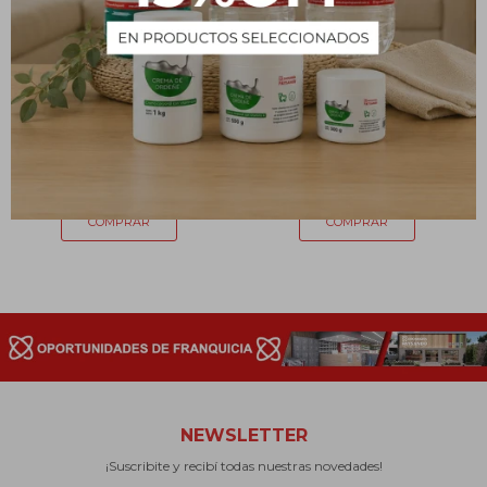
Pinza Metálica para Bureta
Base para Bureta en
con Pinza
Hierro
1.406
1.724
$
$
NEWSLETTER
¡Suscribite y recibí todas nuestras novedades!