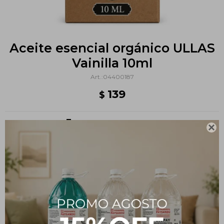
Aceite esencial orgánico ULLAS
Vainilla 10ml
04400187
139
$
Métodos y costos de envío

PRODUCTOS QUE TE PUEDEN INTERESAR