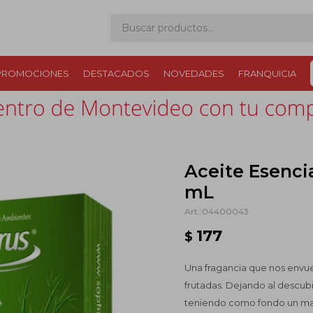
PROMOCIONES
DESTACADOS
NOVEDADES
FRANQUICIA
Aceite Esenc
mL
04400043
177
$
Una fragancia que nos envue
frutadas. Dejando al descubie
teniendo como fondo un mat