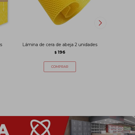
s
Lámina de cera de abeja 2 unidades
Saphirus to
196
$