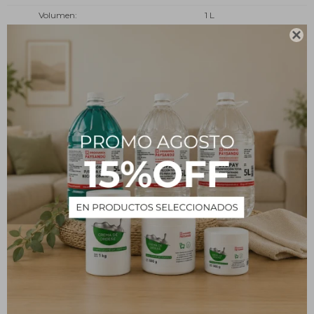
Volumen
1 L
Tipo
Insumos

Estado
Líquido
Descripción
Aceite de Pata 1 L
PRODUCTOS QUE TE PUEDEN INTERESAR