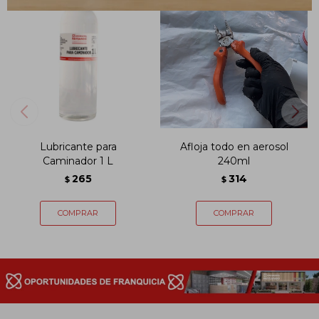
Lubricante para
Afloja todo en aerosol
Caminador 1 L
240ml
265
314
$
$