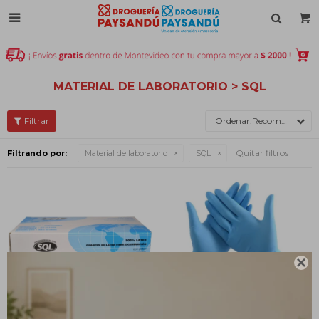

MATERIAL DE LABORATORIO > SQL
Recomendados
Quitar filtros
Filtrando por:
Material de laboratorio
SQL
