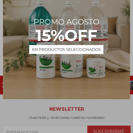
Guantes de Látex - XS
Guantes de Nitrilo Azul
Premium - M
307
$
428
$
NEWSLETTER
¡Suscribite y recibí todas nuestras novedades!
SUSCRIBIRME