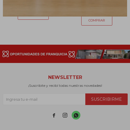
180
$
385
$
NEWSLETTER
¡Suscribite y recibí todas nuestras novedades!
SUSCRIBIRME


