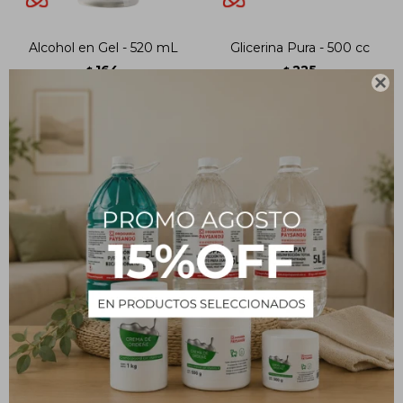
Alcohol en Gel - 520 mL
Glicerina Pura - 500 cc
164
225
$
$

Vaselina Líquida - 500 mL
Iodoforo Solución al 1% -
500 cc